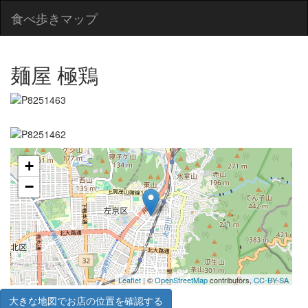
食べ歩きマップ
麺屋 極鶏
+
−
Leaflet
| ©
OpenStreetMap
contributors,
CC-BY-SA
大きな地図でお店の位置を確認する