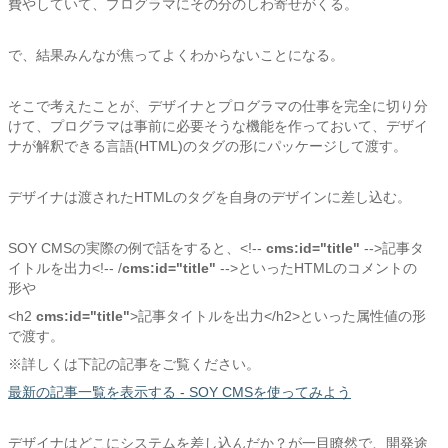
費やしていて、プログラマにその分のしわ寄せがくる。
で、結果みんなが焦ってよくわからないことになる。
そこで考えたことが、デザイナとプログラマの仕事を完全に切り分
けて、プログラマは事前に必要そうな機能を作っておいて、デザイ
ナが解釈できる言語(HTML)のタグの形にパッケージして渡す。
デザイナは渡されたHTMLのタグを自身のデザインに差し込む。
SOY CMSの実際の例で話をすると、<!--
cms:id="title"
-->記事タ
イトルを出力<!-- /
cms:id="title"
-->といったHTMLのコメントの
形や
<h2
cms:id="title"
>記事タイトルを出力</h2>といった属性値の形
で渡す。
※詳しくは下記の記事をご覧ください。
最新の記事一覧を表示する - SOY CMSを使ってみよう
デザイナはどこにシステムを差し込んだか？が一目瞭然で、開発途