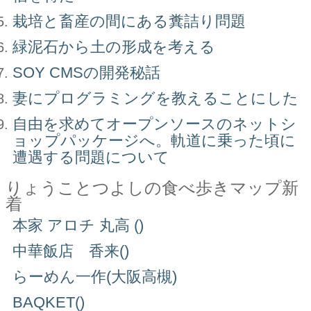
栽培と畜産の間にある糞詰り問題
緑泥石から土の形成を考える
SOY CMSの開発秘話
妻にプログラミングを教えることにした
自由を求めてオープンソースのネットシ
ョップパッケージへ。軌道に乗った頃に
遭遇する問題について
りょうことつよしの食べ歩きマップ新
着
本家 アロチ 丸高 ()
中華飯店 香来()
らーめん一作(大阪高槻)
BAQKET()