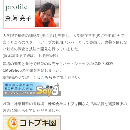
大学院で植物の細胞学(主に形)を専攻し、大学院在学中(後に中退)に今で
言うところのスタートアップの初期メンバーとして参画し、農薬を使わな
い栽培の調査と技法の開発を行っていました。
(資金調達まで経験。上場未経験)
栽培の調査と並行で野菜の販売からネットショップのCMSの
SOY
CMS/Shop
の開発を開始しました。
こちら
※前職の話で詳しくは
をご覧ください。
以前、神奈川県の養鶏場、
株式会社コトブキ園
さんで高品質な鶏糞堆肥の
製造に関わらせていただきました。