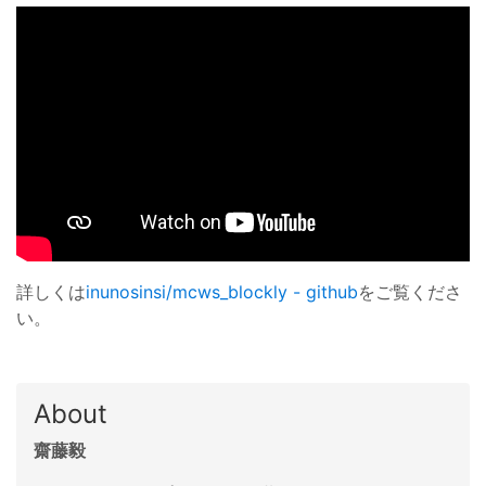
詳しくは
inunosinsi/mcws_blockly - github
をご覧くださ
い。
About
齋藤毅