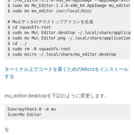
$ ./Mu_Editor-1.2.0-x86_64.AppImage --appimage-extrac
$ sudo mv Mu_Editor-1.2.0-x86_64.AppImage mu_editor

$ sudo mv mu_editor /usr/local/bin/

# Muエディタのデスクトップアイコンを生成

$ cd squashfs-root

$ sudo mv Mu\ Editor.desktop ~/.local/share/applicati
$ sudo mv Mu\ Editor.png ~/.local/share/applications/
$ cd ../

$ sudo rm -R squashfs-root

$ sudo micro ~/.local/share/mu_editor.desktop
ターミナル上でコードを書くためのMicroをインストール
する
mu_editor.desktopを下記のように変更します。
Exec=python3.8 -m mu

Icon=Mu Editor
を