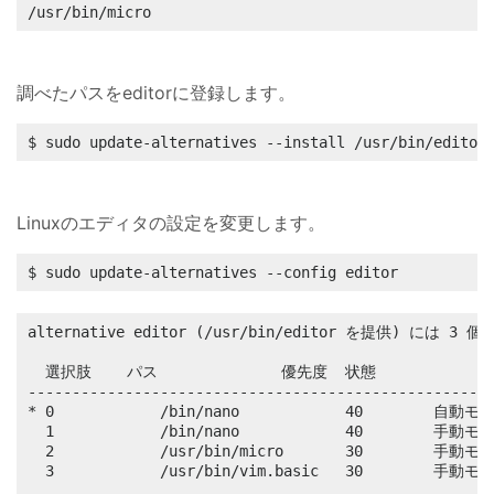
/usr/bin/micro
調べたパスをeditorに登録します。
$ sudo update-alternatives --install /usr/bin/editor
Linuxのエディタの設定を変更します。
$ sudo update-alternatives --config editor
alternative editor (/usr/bin/editor を提供) には 
  選択肢    パス              優先度  状態

-----------------------------------------------------
* 0            /bin/nano            40        自動モー
  1            /bin/nano            40        手動モー
  2            /usr/bin/micro       30        手動モー
  3            /usr/bin/vim.basic   30        手動モー