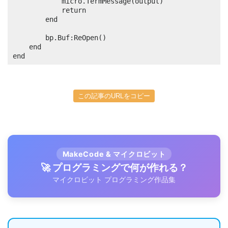
			micro.TermMessage(output)

			return

		end

		bp.Buf:ReOpen()

	end

end
この記事のURLをコピー
MakeCode & マイクロビット
🚀 プログラミングで何が作れる？
マイクロビット プログラミング作品集