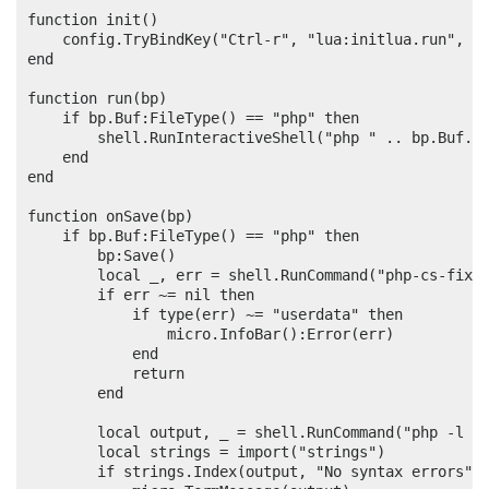
function init()

	config.TryBindKey("Ctrl-r", "lua:initlua.run", true)

end

function run(bp)

	if bp.Buf:FileType() == "php" then

		shell.RunInteractiveShell("php " .. bp.Buf.Path, true, false)

	end

end

function onSave(bp)

	if bp.Buf:FileType() == "php" then

		bp:Save()

		local _, err = shell.RunCommand("php-cs-fixer fix " .. bp.Buf.Path)

		if err ~= nil then

			if type(err) ~= "userdata" then

				micro.InfoBar():Error(err)

			end

			return

		end

		local output, _ = shell.RunCommand("php -l " .. bp.Buf.Path)

		local strings = import("strings")

		if strings.Index(output, "No syntax errors") < 0 then
