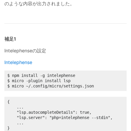
のような内容が出力されました。
補足1
Intelephenseの設定
Intelephense
$ npm install -g intelephense

$ micro -plugin install lsp

$ micro ~/.config/micro/settings.json
{

	...

	"lsp.autocompleteDetails": true,

	"lsp.server": "php=intelephense --stdin",

	...

}