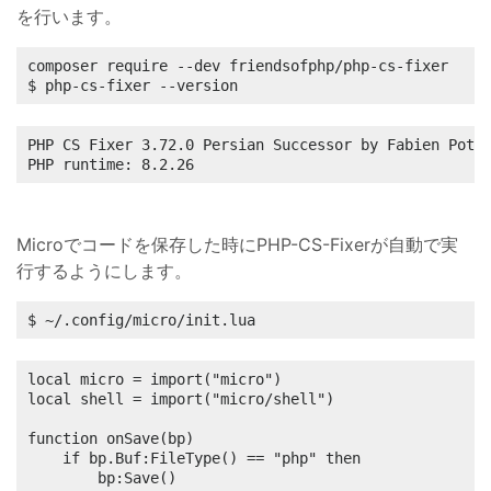
を行います。
composer require --dev friendsofphp/php-cs-fixer

$ php-cs-fixer --version
PHP CS Fixer 3.72.0 Persian Successor by Fabien Poten
PHP runtime: 8.2.26
Microでコードを保存した時にPHP-CS-Fixerが自動で実
行するようにします。
$ ~/.config/micro/init.lua
local micro = import("micro")

local shell = import("micro/shell")

function onSave(bp)

	if bp.Buf:FileType() == "php" then

		bp:Save()
