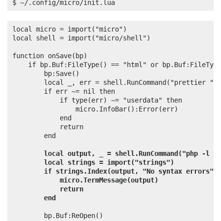
$ ~/.config/micro/init.lua
local micro = import("micro")

local shell = import("micro/shell")

function onSave(bp)

	if bp.Buf:FileType() == "html" or bp.Buf:FileType() == "javascript" then

		bp:Save()

		local _, err = shell.RunCommand("prettier " .. bp.Buf.Path .. " --write")

		if err ~= nil then

			if type(err) ~= "userdata" then

				micro.InfoBar():Error(err)

			end

			return

		end

local output, _ = shell.RunCommand("php -l "
local strings = import("strings")
if strings.Index(output, "No syntax errors")
micro.TermMessage(output)
return
end
		bp.Buf:ReOpen()
