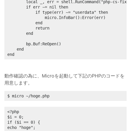
		local _, err = shell.RunCommand("php-cs-fixer fix " .. bp.Buf.Path)

		if err ~= nil then

			if type(err) ~= "userdata" then

				micro.InfoBar():Error(err)

			end

			return

		end

		bp.Buf:ReOpen()

	end

end
動作確認の為に、Microを起動して下記のPHPのコードを
用意します。
$ micro ~/hoge.php
<?php

$i = 0;

if ($i == 0) {

echo "hoge";
