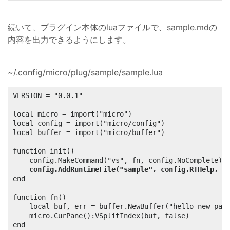
続いて、プラグイン本体のluaファイルで、sample.mdの
内容を出力できるようにします。
~/.config/micro/plug/sample/sample.lua
VERSION = "0.0.1"

local micro = import("micro")

local config = import("micro/config")

local buffer = import("micro/buffer")

function init()

	config.MakeCommand("vs", fn, config.NoComplete)

config.AddRuntimeFile("sample", config.RTHelp, "
end

function fn()

	local buf, err = buffer.NewBuffer("hello new panel", "new panel")

	micro.CurPane():VSplitIndex(buf, false)

end