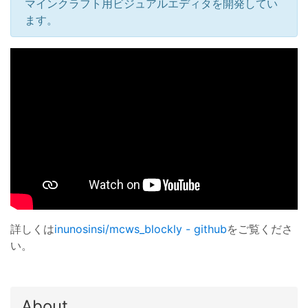
マインクラフト用ビジュアルエディタを開発してい
ます。
詳しくは
inunosinsi/mcws_blockly - github
をご覧くださ
い。
About