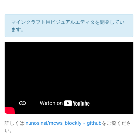
マインクラフト用ビジュアルエディタを開発してい
ます。
詳しくは
inunosinsi/mcws_blockly - github
をご覧くださ
い。