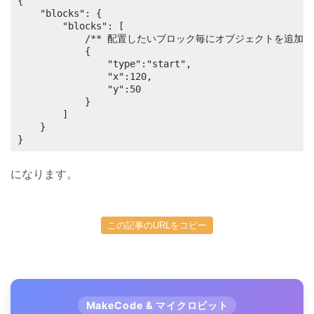
{

	"blocks": {

		"blocks": [

			/** 配置したいブロック毎にオブジェクトを追加 **/

			{

				"type":"start", 

				"x":120, 

				"y":50

			}

		]

	}

}
になります。
この記事のURLをコピー
MakeCode & マイクロビット