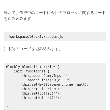
続いて、作成中のコードに今回のブロックに関するコード
を組み込みます。
~/workspace/blockly/custom.js
に下記のコードを組み込みます。
Blockly.Blocks['start'] = {

	init: function() {

		this.appendDummyInput()

		  .appendField("スタート");

		this.setNextStatement(true, null);

		this.setColour(230);

		this.setTooltip("");

		this.setHelpUrl("");

	}

};