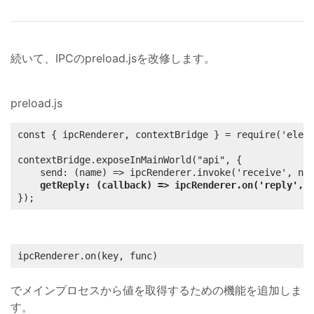
続いて、IPCのpreload.jsを改修します。
preload.js
const { ipcRenderer, contextBridge } = require('elect
contextBridge.exposeInMainWorld("api", {

	send: (name) => ipcRenderer.invoke('receive', name),

getReply: (callback) => ipcRenderer.on('reply', 
});
ipcRenderer.on(key, func)
でメインプロセスから値を取得するための機能を追加しま
す。