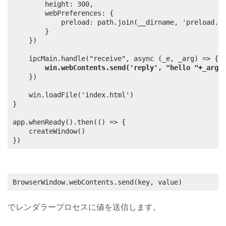
		height: 300,

		webPreferences: {

			preload: path.join(__dirname, 'preload.js')

		}

	})

	ipcMain.handle("receive", async (_e, _arg) => {

win.webContents.send('reply', "hello "+_arg)
	})

	win.loadFile('index.html')

}

app.whenReady().then(() => {

	createWindow()

})
BrowserWindow.webContents.send(key, value)
でレンダラープロセスに値を送信します。