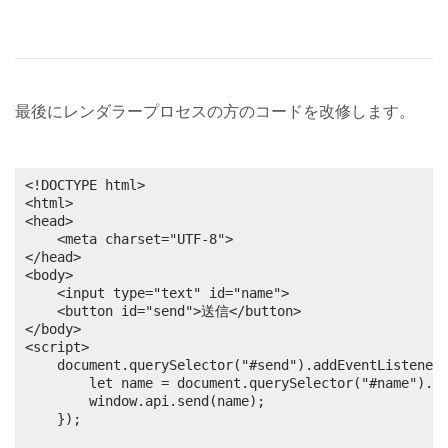
最後にレンダラープロセスの方のコードを改修します。
<!DOCTYPE html>

<html>

<head>

	<meta charset="UTF-8">

</head>

<body>

	<input type="text" id="name">

	<button id="send">送信</button>

</body>

<script>

	document.querySelector("#send").addEventListener("click", () => {

		let name = document.querySelector("#name").value;

		window.api.send(name);

	});
