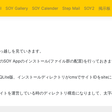
l
SOY Gallery
SOY Calender
Step Mail
SOY2
掲示板
引っ越しを見ていきます。
のSOY Appのインストール(ファイル群の配置)を行っておき
QLite版、インストールディレクトリがcmsでサイトIDをsit
のサイトを運営している時のディレクトリ構造になりまして、太