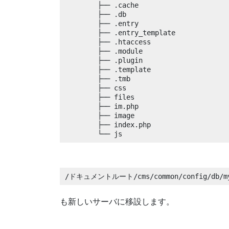
	├── .cache

 	├── .db

 	├── .entry

 	├── .entry_template

 	├── .htaccess

 	├── .module

 	├── .plugin

 	├── .template

 	├── .tmb

 	├── css

 	├── files

 	├── im.php

 	├── image

 	├── index.php

 	└── js
/ドキュメントルート/cms/common/config/db/my
も新しいサーバに移設します。