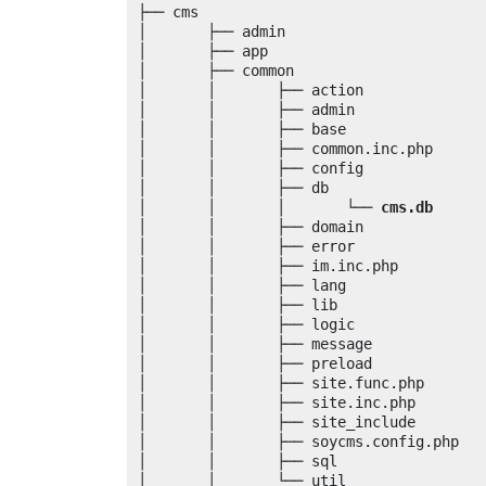
├── cms

│	├── admin

│	├── app

│	├── common

│	│	├── action

│	│	├── admin

│	│	├── base

│	│	├── common.inc.php

│	│	├── config

│	│	├── db

│	│	│	└── 
cms.db
│	│	├── domain

│	│	├── error

│	│	├── im.inc.php

│	│	├── lang

│	│	├── lib

│	│	├── logic

│	│	├── message

│	│	├── preload

│	│	├── site.func.php

│	│	├── site.inc.php

│	│	├── site_include

│	│	├── soycms.config.php

│	│	├── sql

│	│	└── util
