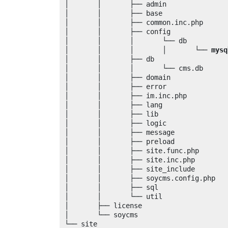
│	│	├── admin

│	│	├── base

│	│	├── common.inc.php

│	│	├── config

│	│	│	└── db

│	│	│	│	└── 
mysq
│	│	├── db

│	│	│	└── cms.db

│	│	├── domain

│	│	├── error

│	│	├── im.inc.php

│	│	├── lang

│	│	├── lib

│	│	├── logic

│	│	├── message

│	│	├── preload

│	│	├── site.func.php

│	│	├── site.inc.php

│	│	├── site_include

│	│	├── soycms.config.php

│	│	├── sql

│	│	└── util

│	├── license

│	└── soycms

└── site
