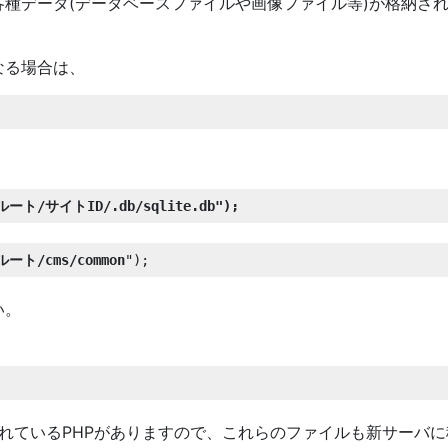
種データ(データベースファイルや画像ファイル等)が格納さ
なる場合は、
ート/サイトID/.db/sqlite.db
ト/cms/common
");
い。
載されているPHPがありますので、これらのファイルも新サーバ