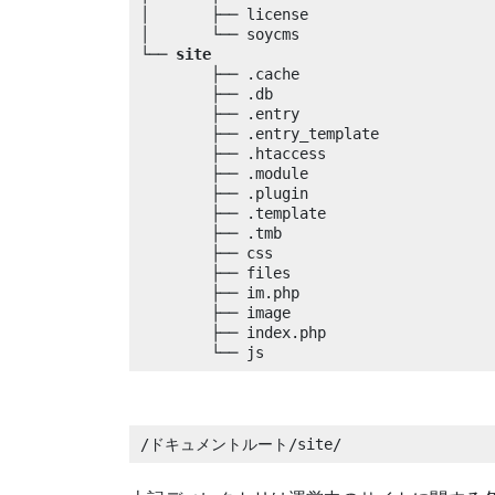
│	├── license

│	└── soycms

└── 
site
	├── .cache

 	├── .db

 	├── .entry

 	├── .entry_template

 	├── .htaccess

 	├── .module

 	├── .plugin

 	├── .template

 	├── .tmb

 	├── css

 	├── files

 	├── im.php

 	├── image

 	├── index.php

 	└── js
/ドキュメントルート/site/