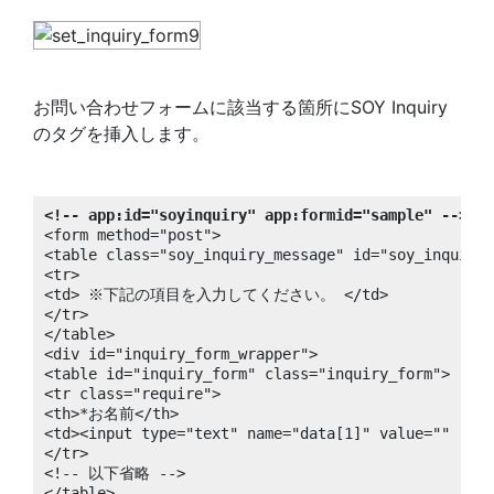
お問い合わせフォームに該当する箇所にSOY Inquiry
のタグを挿入します。
<!-- app:id="soyinquiry" app:formid="sample" -->
<form method="post">

<table class="soy_inquiry_message" id="soy_inquiry_
<tr>

<td> ※下記の項目を入力してください。 </td>

</tr>

</table>

<div id="inquiry_form_wrapper">

<table id="inquiry_form" class="inquiry_form">

<tr class="require">

<th>*お名前</th>

<td><input type="text" name="data[1]" value=""  /><
</tr>

<!-- 以下省略 -->

</table>
