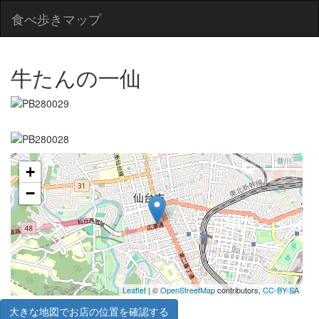
食べ歩きマップ
牛たんの一仙
+
−
Leaflet
| ©
OpenStreetMap
contributors,
CC-BY-SA
大きな地図でお店の位置を確認する