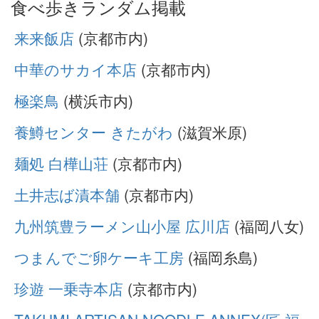
食べ歩きランダム掲載
来来飯店
(京都市内)
中華のサカイ本店
(京都市内)
極楽鳥
(横浜市内)
養鱒センター きたがわ
(滋賀米原)
麺処 白樺山荘
(京都市内)
土井志ば漬本舗
(京都市内)
九州筑豊ラーメン山小屋 広川店
(福岡八女)
つまんでご卵ケーキ工房
(福岡糸島)
珍遊 一乗寺本店
(京都市内)