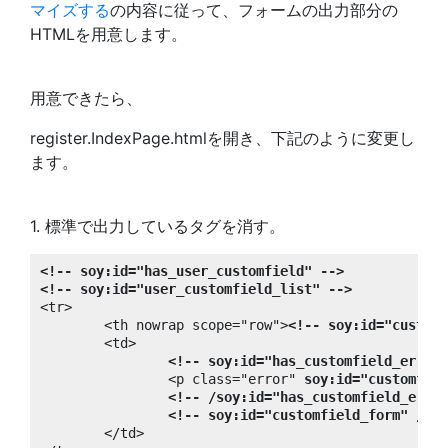
マイズする
の内容に従って、フォームの出力部分の
HTMLを用意します。
用意できたら、
register.IndexPage.htmlを開き、下記のように変更し
ます。
1. 標準で出力しているタグを消す。
<!-- soy:id="has_user_customfield" -->
<!-- soy:id="user_customfield_list" -->
<tr>

	<th nowrap scope="row">
<!-- soy:id="customf
	<td>

<!-- soy:id="has_customfield_error"
		<p class="error" 
soy:id="customfiel
<!-- /soy:id="has_customfield_error
<!-- soy:id="customfield_form" /-->
	</td>
