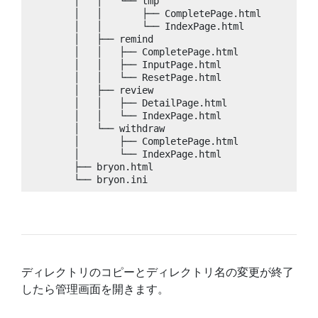
        │   │   └── tmp

        │   │       ├── CompletePage.html

        │   │       └── IndexPage.html

        │   ├── remind

        │   │   ├── CompletePage.html

        │   │   ├── InputPage.html

        │   │   └── ResetPage.html

        │   ├── review

        │   │   ├── DetailPage.html

        │   │   └── IndexPage.html

        │   └── withdraw

        │       ├── CompletePage.html

        │       └── IndexPage.html

        ├── bryon.html

        └── bryon.ini
ディレクトリのコピーとディレクトリ名の変更が終了
したら管理画面を開きます。