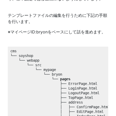
テンプレートファイルの編集を行うために下記の手順
を行います。
※マイページID:bryonをベースにして話を進めます。
cms

└── soyshop

    └── webapp

        └── src

            └── mypage

                └── bryon

                    └── 
pages
                        ├── ErrorPage.html

                        ├── LoginPage.html

                        ├── LogoutPage.html

                        ├── TopPage.html

                        ├── address

                        │   ├── ConfirmPage.html

                        │   ├── EditPage.html
