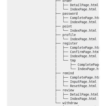
                        ├── order

                        │   ├── DetailPage.html

                        │   └── IndexPage.html

                        ├── password

                        │   ├── CompletePage.html

                        │   └── IndexPage.html

                        ├── point

                        │   └── IndexPage.html

                        ├── profile

                        │   └── IndexPage.html

                        ├── register

                        │   ├── CompletePage.html

                        │   ├── ConfirmPage.html

                        │   ├── IndexPage.html

                        │   └── tmp

                        │       ├── CompletePage.ht
                        │       └── IndexPage.html

                        ├── remind

                        │   ├── CompletePage.html

                        │   ├── InputPage.html

                        │   └── ResetPage.html

                        ├── review

                        │   ├── DetailPage.html

                        │   └── IndexPage.html

                        └── withdraw
