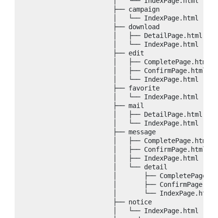
                        │   └── IndexPage.html

                        ├── campaign

                        │   └── IndexPage.html

                        ├── download

                        │   ├── DetailPage.html

                        │   └── IndexPage.html

                        ├── edit

                        │   ├── CompletePage.html

                        │   ├── ConfirmPage.html

                        │   └── IndexPage.html

                        ├── favorite

                        │   └── IndexPage.html

                        ├── mail

                        │   ├── DetailPage.html

                        │   └── IndexPage.html

                        ├── message

                        │   ├── CompletePage.html

                        │   ├── ConfirmPage.html

                        │   ├── IndexPage.html

                        │   └── detail

                        │       ├── CompletePage.ht
                        │       ├── ConfirmPage.htm
                        │       └── IndexPage.html

                        ├── notice

                        │   └── IndexPage.html
