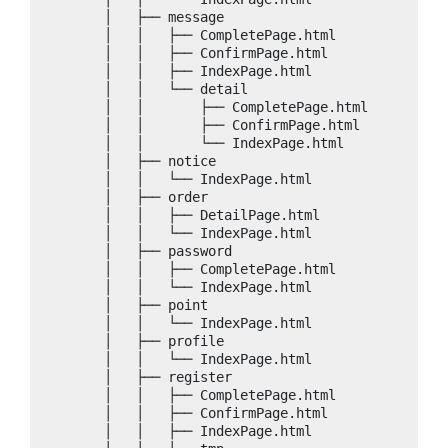
        │   ├── message

        │   │   ├── CompletePage.html

        │   │   ├── ConfirmPage.html

        │   │   ├── IndexPage.html

        │   │   └── detail

        │   │       ├── CompletePage.html

        │   │       ├── ConfirmPage.html

        │   │       └── IndexPage.html

        │   ├── notice

        │   │   └── IndexPage.html

        │   ├── order

        │   │   ├── DetailPage.html

        │   │   └── IndexPage.html

        │   ├── password

        │   │   ├── CompletePage.html

        │   │   └── IndexPage.html

        │   ├── point

        │   │   └── IndexPage.html

        │   ├── profile

        │   │   └── IndexPage.html

        │   ├── register

        │   │   ├── CompletePage.html

        │   │   ├── ConfirmPage.html

        │   │   ├── IndexPage.html
