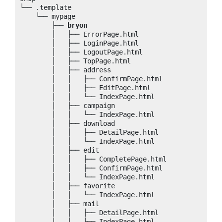
└── .template

    └── mypage

        ├── 
bryon
        │   ├── ErrorPage.html

        │   ├── LoginPage.html

        │   ├── LogoutPage.html

        │   ├── TopPage.html

        │   ├── address

        │   │   ├── ConfirmPage.html

        │   │   ├── EditPage.html

        │   │   └── IndexPage.html

        │   ├── campaign

        │   │   └── IndexPage.html

        │   ├── download

        │   │   ├── DetailPage.html

        │   │   └── IndexPage.html

        │   ├── edit

        │   │   ├── CompletePage.html

        │   │   ├── ConfirmPage.html

        │   │   └── IndexPage.html

        │   ├── favorite

        │   │   └── IndexPage.html

        │   ├── mail

        │   │   ├── DetailPage.html

        │   │   └── IndexPage.html
