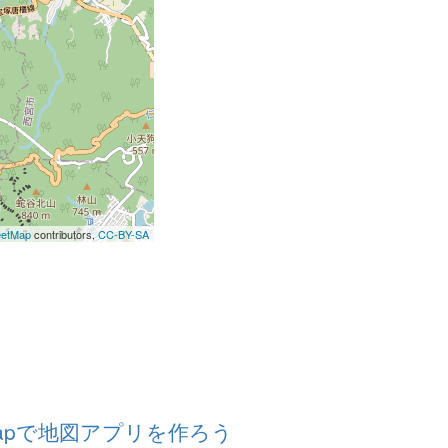
eetMap
contributors,
CC-BY-SA
etMapで地図アプリを作ろう