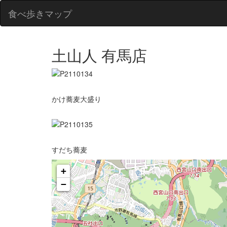
食べ歩きマップ
土山人 有馬店
かけ蕎麦大盛り
すだち蕎麦
+
−