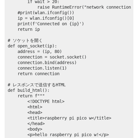
		if wait > 20:

			raise RuntimeError("network connection failed")

	#print(wlan.ifconfig())

	ip = wlan.ifconfig()[0]

	print(f'Connected on {ip}')

	return ip

# ソケットを開く

def open_socket(ip):

	address = (ip, 80)

	connection = socket.socket()

	connection.bind(address)

	connection.listen(1)

	return connection

# レスポンスで送信するHTML

def build_html():

	return f"""

		<!DOCTYPE html>

		<html>

		<head>

		<title>raspberry pi pico w</title>

		</head>

		<body>

		<p>hello raspberry pi pico w!</p>
