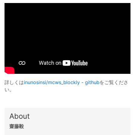
詳しくは
inunosinsi/mcws_blockly - github
をご覧くださ
い。
About
齋藤毅