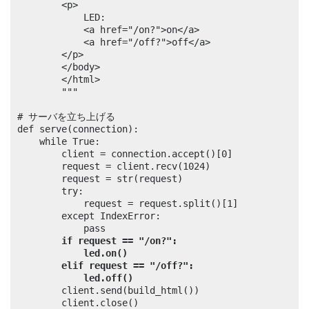
		<p>

			LED:

			<a href="/on?">on</a> 

			<a href="/off?">off</a>

		</p>

		</body>

		</html>

		"""

# サーバを立ち上げる

def serve(connection):

	while True:

		client = connection.accept()[0]

		request = client.recv(1024)

		request = str(request)

		try:

			request = request.split()[1]

		except IndexError:

			pass

if request == "/on?":
led.on()
elif request == "/off?":
led.off()
		client.send(build_html())

		client.close()
