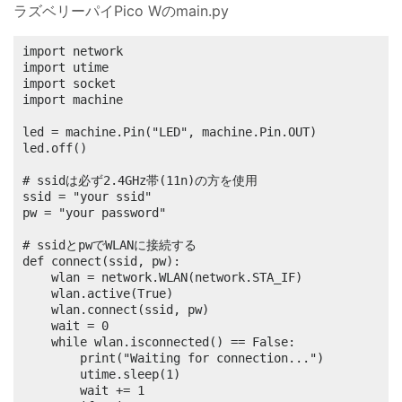
ラズベリーパイPico Wのmain.py
import network

import utime

import socket

import machine

led = machine.Pin("LED", machine.Pin.OUT)

led.off()

# ssidは必ず2.4GHz帯(11n)の方を使用

ssid = "your ssid"

pw = "your password"

# ssidとpwでWLANに接続する

def connect(ssid, pw):

	wlan = network.WLAN(network.STA_IF)

	wlan.active(True)

	wlan.connect(ssid, pw)

	wait = 0

	while wlan.isconnected() == False:

		print("Waiting for connection...")

		utime.sleep(1)

		wait += 1
