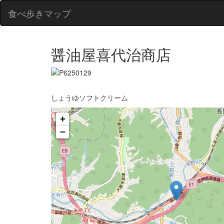
食べ歩きマップ
醤油屋喜代治商店
しょうゆソフトクリーム
+
−