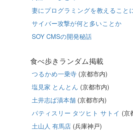
妻にプログラミングを教えること
サイバー攻撃が何と多いことか
SOY CMSの開発秘話
食べ歩きランダム掲載
つるかめ一乗寺
(京都市内)
塩見家 とんとん
(京都市内)
土井志ば漬本舗
(京都市内)
パティスリー タツヒト サトイ
(京
土山人 有馬店
(兵庫神戸)