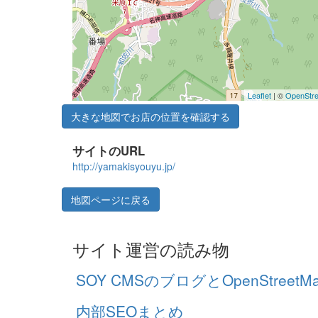
Leaflet
| ©
OpenStr
大きな地図でお店の位置を確認する
サイトのURL
http://yamakisyouyu.jp/
地図ページに戻る
サイト運営の読み物
SOY CMSのブログとOpenStre
内部SEOまとめ