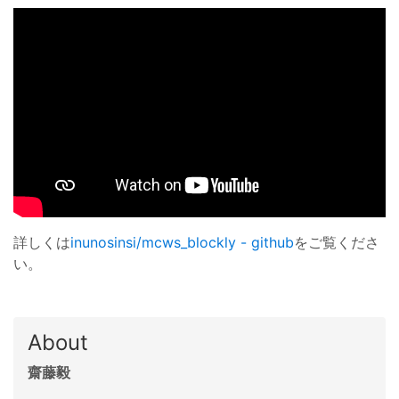
詳しくは
inunosinsi/mcws_blockly - github
をご覧くださ
い。
About
齋藤毅