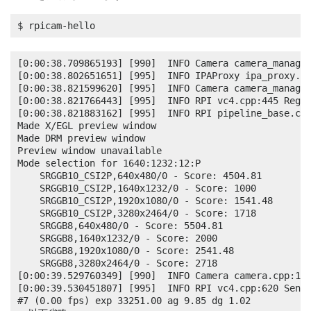
$ rpicam-hello
[0:00:38.709865193] [990]  INFO Camera camera_manager
[0:00:38.802651651] [995]  INFO IPAProxy ipa_proxy.cp
[0:00:38.821599620] [995]  INFO Camera camera_manager
[0:00:38.821766443] [995]  INFO RPI vc4.cpp:445 Regis
[0:00:38.821883162] [995]  INFO RPI pipeline_base.cpp
Made X/EGL preview window

Made DRM preview window

Preview window unavailable

Mode selection for 1640:1232:12:P

    SRGGB10_CSI2P,640x480/0 - Score: 4504.81

    SRGGB10_CSI2P,1640x1232/0 - Score: 1000

    SRGGB10_CSI2P,1920x1080/0 - Score: 1541.48

    SRGGB10_CSI2P,3280x2464/0 - Score: 1718

    SRGGB8,640x480/0 - Score: 5504.81

    SRGGB8,1640x1232/0 - Score: 2000

    SRGGB8,1920x1080/0 - Score: 2541.48

    SRGGB8,3280x2464/0 - Score: 2718

[0:00:39.529760349] [990]  INFO Camera camera.cpp:121
[0:00:39.530451807] [995]  INFO RPI vc4.cpp:620 Senso
#7 (0.00 fps) exp 33251.00 ag 9.85 dg 1.02
