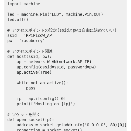
import machine

led = machine.Pin("LED", machine.Pin.OUT)

led.off()

# アクセスポイントの設定(ssidとpwは自由に決めていい)

ssid = 'RPiPicoW_AP'

pw = 'raspberry'

# アクセスポイント関連

def host(ssid, pw):

	ap = network.WLAN(network.AP_IF)

	ap.config(essid=ssid, password=pw)

	ap.active(True)

	while not ap.active():

		pass

	ip = ap.ifconfig()[0]

	print(f'Hosting on {ip}')

# ソケットを開く

def open_socket(ip):

	address = socket.getaddrinfo('0.0.0.0', 80)[0][-1]

	connection = socket.socket()
