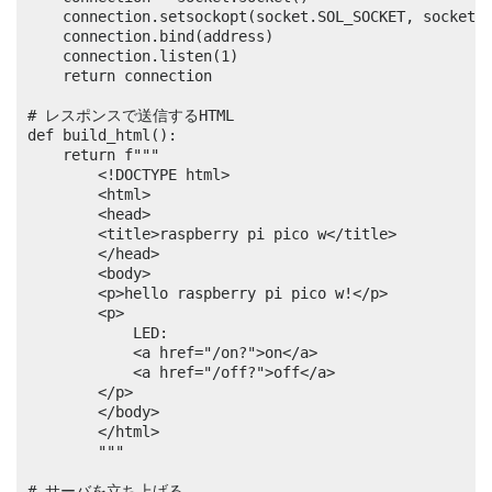
	connection.setsockopt(socket.SOL_SOCKET, socket.SO_REUSEADDR, 1)

	connection.bind(address)

	connection.listen(1)

	return connection

# レスポンスで送信するHTML

def build_html():

	return f"""

		<!DOCTYPE html>

		<html>

		<head>

		<title>raspberry pi pico w</title>

		</head>

		<body>

		<p>hello raspberry pi pico w!</p>

		<p>

			LED:

			<a href="/on?">on</a> 

			<a href="/off?">off</a>

		</p>

		</body>

		</html>

		"""

# サーバを立ち上げる
