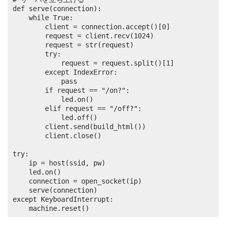
def serve(connection):

	while True:

		client = connection.accept()[0]

		request = client.recv(1024)

		request = str(request)

		try:

			request = request.split()[1]

		except IndexError:

			pass

		if request == "/on?":

			led.on()

		elif request == "/off?":

			led.off()

		client.send(build_html())

		client.close()

try:

	ip = host(ssid, pw)

	led.on()

	connection = open_socket(ip)

	serve(connection)

except KeyboardInterrupt:

	machine.reset()