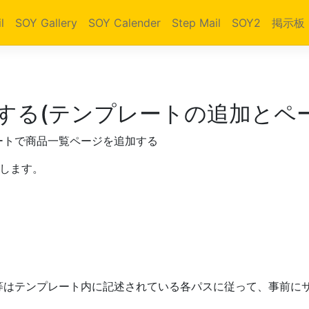
l
SOY Gallery
SOY Calender
Step Mail
SOY2
掲示板
する(テンプレートの追加とペ
ートで商品一覧ページを追加する
します。
等はテンプレート内に記述されている各パスに従って、事前に