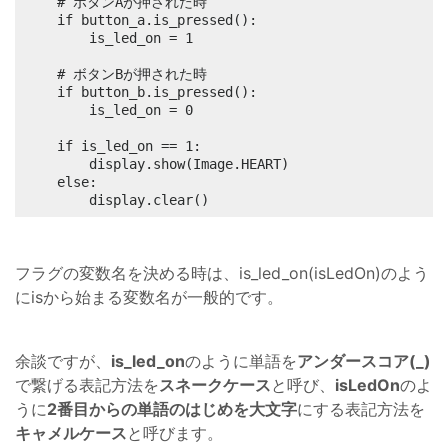
	# ボタンAが押された時

	if button_a.is_pressed():

		is_led_on = 1

	# ボタンBが押された時

	if button_b.is_pressed():

		is_led_on = 0

	if is_led_on == 1:

		display.show(Image.HEART)

	else:

		display.clear()
フラグの変数名を決める時は、is_led_on(isLedOn)のよう
にisから始まる変数名が一般的です。
余談ですが、
is_led_on
のように単語を
アンダースコア(_)
で繋げる表記方法を
スネークケース
と呼び、
isLedOn
のよ
うに
2番目からの単語のはじめを大文字
にする表記方法を
キャメルケース
と呼びます。