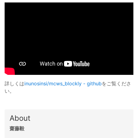
詳しくは
inunosinsi/mcws_blockly - github
をご覧くださ
い。
About
齋藤毅