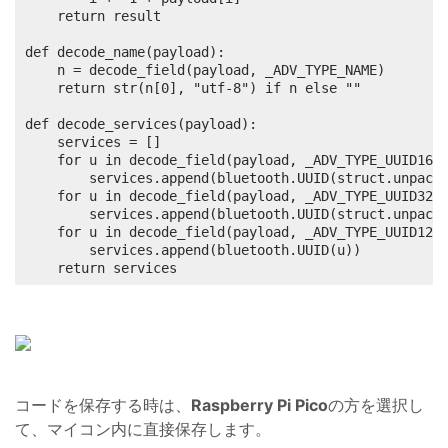
    return result

def decode_name(payload):

    n = decode_field(payload, _ADV_TYPE_NAME)

    return str(n[0], "utf-8") if n else ""

def decode_services(payload):

    services = []

    for u in decode_field(payload, _ADV_TYPE_UUID16_C
        services.append(bluetooth.UUID(struct.unpack(
    for u in decode_field(payload, _ADV_TYPE_UUID32_C
        services.append(bluetooth.UUID(struct.unpack(
    for u in decode_field(payload, _ADV_TYPE_UUID128_
        services.append(bluetooth.UUID(u))

    return services
コードを保存する時は、
Raspberry Pi Pico
の方を選択し
て、マイコン内に直接保存します。