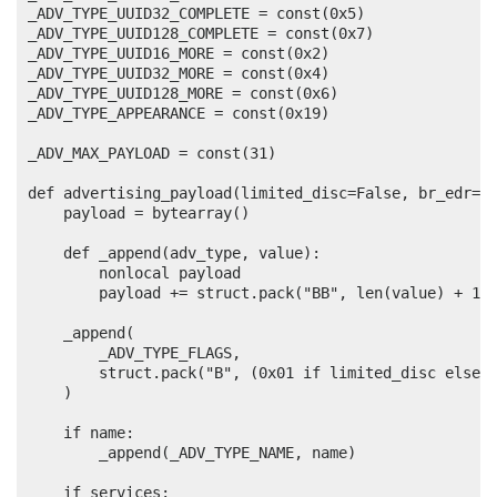
_ADV_TYPE_UUID32_COMPLETE = const(0x5)

_ADV_TYPE_UUID128_COMPLETE = const(0x7)

_ADV_TYPE_UUID16_MORE = const(0x2)

_ADV_TYPE_UUID32_MORE = const(0x4)

_ADV_TYPE_UUID128_MORE = const(0x6)

_ADV_TYPE_APPEARANCE = const(0x19)

_ADV_MAX_PAYLOAD = const(31)

def advertising_payload(limited_disc=False, br_edr=Fa
    payload = bytearray()

    def _append(adv_type, value):

        nonlocal payload

        payload += struct.pack("BB", len(value) + 1, 
    _append(

        _ADV_TYPE_FLAGS,

        struct.pack("B", (0x01 if limited_disc else 0
    )

    if name:

        _append(_ADV_TYPE_NAME, name)

    if services:
