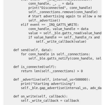
            conn_handle, _, _ = data

            print("Disconnected", conn_handle)

            self._connections.remove(conn_handle)

            # Start advertising again to allow a new 
            self._advertise()

        elif event == _IRQ_GATTS_WRITE:

            conn_handle, value_handle = data

            value = self._ble.gatts_read(value_handle
            if value_handle == self._handle_rx and se
                self._write_callback(value)

    def send(self, data):

        for conn_handle in self._connections:

            self._ble.gatts_notify(conn_handle, self.
    def is_connected(self):

        return len(self._connections) > 0

    def _advertise(self, interval_us=500000):

        print("Starting advertising")

        self._ble.gap_advertise(interval_us, adv_data
    def on_write(self, callback):

        self._write_callback = callback
