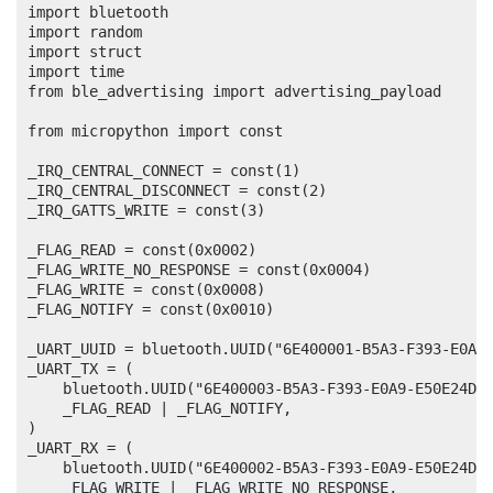
import bluetooth

import random

import struct

import time

from ble_advertising import advertising_payload

from micropython import const

_IRQ_CENTRAL_CONNECT = const(1)

_IRQ_CENTRAL_DISCONNECT = const(2)

_IRQ_GATTS_WRITE = const(3)

_FLAG_READ = const(0x0002)

_FLAG_WRITE_NO_RESPONSE = const(0x0004)

_FLAG_WRITE = const(0x0008)

_FLAG_NOTIFY = const(0x0010)

_UART_UUID = bluetooth.UUID("6E400001-B5A3-F393-E0A9-
_UART_TX = (

    bluetooth.UUID("6E400003-B5A3-F393-E0A9-E50E24DCC
    _FLAG_READ | _FLAG_NOTIFY,

)

_UART_RX = (

    bluetooth.UUID("6E400002-B5A3-F393-E0A9-E50E24DCC
    _FLAG_WRITE | _FLAG_WRITE_NO_RESPONSE,
