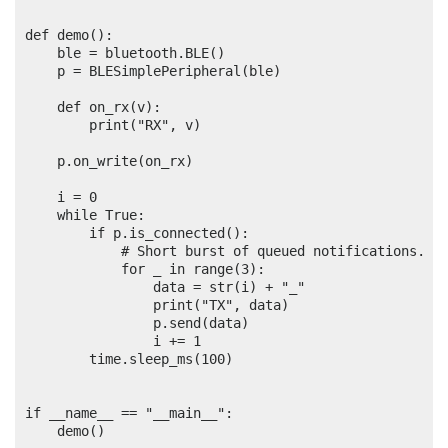
def demo():

    ble = bluetooth.BLE()

    p = BLESimplePeripheral(ble)

    def on_rx(v):

        print("RX", v)

    p.on_write(on_rx)

    i = 0

    while True:

        if p.is_connected():

            # Short burst of queued notifications.

            for _ in range(3):

                data = str(i) + "_"

                print("TX", data)

                p.send(data)

                i += 1

        time.sleep_ms(100)

if __name__ == "__main__":

    demo()