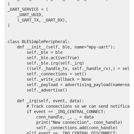
)

_UART_SERVICE = (

    _UART_UUID,

    (_UART_TX, _UART_RX),

)

class BLESimplePeripheral:

    def __init__(self, ble, name="mpy-uart"):

        self._ble = ble

        self._ble.active(True)

        self._ble.irq(self._irq)

        ((self._handle_tx, self._handle_rx),) = self.
        self._connections = set()

        self._write_callback = None

        self._payload = advertising_payload(name=name
        self._advertise()

    def _irq(self, event, data):

        # Track connections so we can send notificati
        if event == _IRQ_CENTRAL_CONNECT:

            conn_handle, _, _ = data

            print("New connection", conn_handle)

            self._connections.add(conn_handle)

        elif event == _IRQ_CENTRAL_DISCONNECT:
