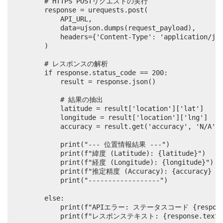
        # HTTPS POSTリクエストの実行

        response = urequests.post(

            API_URL, 

            data=ujson.dumps(request_payload), 

            headers={'Content-Type': 'application/jso
        )

        # レスポンスの解析

        if response.status_code == 200:

            result = response.json()

            # 結果の抽出

            latitude = result['location']['lat']

            longitude = result['location']['lng']

            accuracy = result.get('accuracy', 'N
            print("--- 位置情報結果 ---")

            print(f"緯度 (Latitude): {latitude}")

            print(f"経度 (Longitude): {longitude}")

            print(f"推定精度 (Accuracy): {accuracy} 
            print("------------------")

        else:

            print(f"APIエラー: ステータスコード {response.
            print(f"レスポンステキスト: {response.text}"