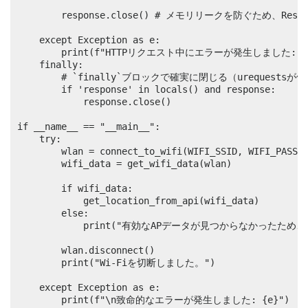
        response.close() # メモリリークを防ぐため、Re
    except Exception as e:

        print(f"HTTPリクエスト中にエラーが発生しました: {e
    finally:

        # `finally`ブロックで確実に閉じる（ureques
        if 'response' in locals() and response:

            response.close()

if __name__ == "__main__":

    try:

        wlan = connect_to_wifi(WIFI_SSID, WIFI_PASSWO
        wifi_data = get_wifi_data(wlan)

        if wifi_data:

            get_location_from_api(wifi_data)

        else:

            print("有効なAPデータが見つからなかったため
        wlan.disconnect()

        print("Wi-Fiを切断しました。")

    except Exception as e:

        print(f"\n致命的なエラーが発生しました: {e}")