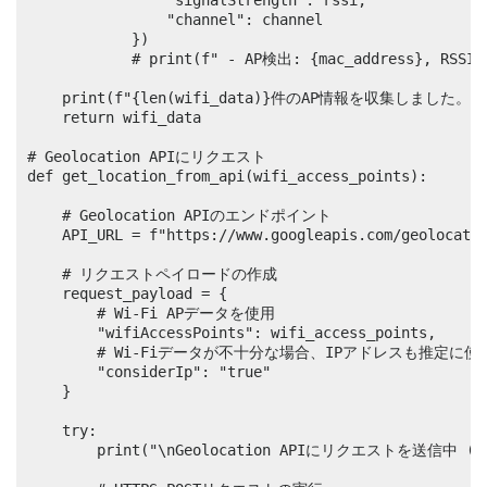
                "signalStrength": rssi,

                "channel": channel

            })

            # print(f" - AP検出: {mac_address}, RSSI: 
    print(f"{len(wifi_data)}件のAP情報を収集しました。")
    return wifi_data

# Geolocation APIにリクエスト

def get_location_from_api(wifi_access_points):

    # Geolocation APIのエンドポイント

    API_URL = f"https://www.googleapis.com/geolocatio
    # リクエストペイロードの作成

    request_payload = {

        # Wi-Fi APデータを使用

        "wifiAccessPoints": wifi_access_points,

        # Wi-Fiデータが不十分な場合、IPアドレスも推定に
        "considerIp": "true" 

    }

    try:

        print("\nGeolocation APIにリクエストを送信中 (POS