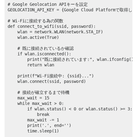
# Google Geolocation APIキーを設定

GEOLOCATION_API_KEY = {Google Cloud Platformで取
# Wi-Fiに接続する為の関数

def connect_to_wifi(ssid, password):

    wlan = network.WLAN(network.STA_IF)

    wlan.active(True)

    # 既に接続されているか確認

    if wlan.isconnected():

        print("既に接続されています:", wlan.ifconfig()[0
        return wlan

    print(f"Wi-Fi接続中: {ssid}...")

    wlan.connect(ssid, password)

    # 接続が確立するまで待機

    max_wait = 15

    while max_wait > 0:

        if wlan.status() < 0 or wlan.status() >= 3:

            break

        max_wait -= 1

        print('.', end='')

        time.sleep(1)
