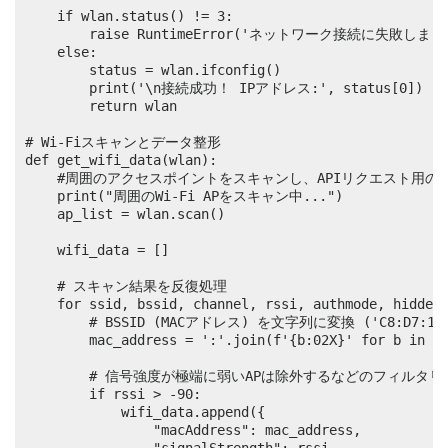
    if wlan.status() != 3:

        raise RuntimeError('ネットワーク接続に失敗しました
    else:

        status = wlan.ifconfig()

        print('\n接続成功！ IPアドレス:', status[0])

        return wlan

# Wi-Fiスキャンとデータ整形

def get_wifi_data(wlan):

    #周囲のアクセスポイントをスキャンし、APIリクエスト用の形
    print("周囲のWi-Fi APをスキャン中...")

    ap_list = wlan.scan()

    wifi_data = []

    # スキャン結果を反復処理

    for ssid, bssid, channel, rssi, authmode, hidden 
        # BSSID (MACアドレス) を文字列に変換 ('C8:D7:19:
        mac_address = ':'.join(f'{b:02X}' for b in bs
        # 信号強度が極端に弱いAPは除外するなどのフィルタリ
        if rssi > -90: 

            wifi_data.append({

                "macAddress": mac_address,
