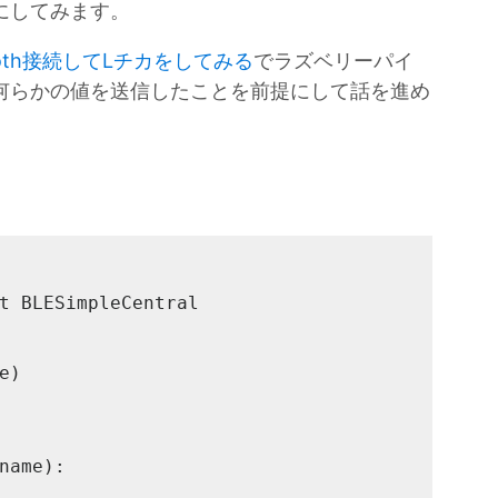
Wにしてみます。
ooth接続してLチカをしてみる
でラズベリーパイ
して何らかの値を送信したことを前提にして話を進め
t BLESimpleCentral

)

name):
