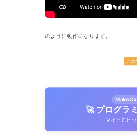
のように動作になります。
この
MakeC
🚀 プログ
マイクロビッ