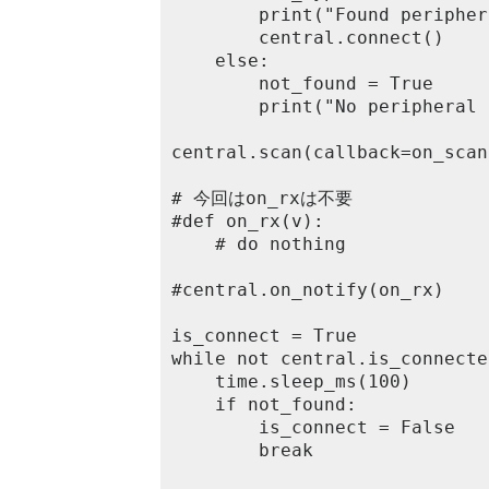
        print("Found peripher
        central.connect()

    else:

        not_found = True

        print("No peripheral 
central.scan(callback=on_scan)
# 今回はon_rxは不要

#def on_rx(v):

    # do nothing

#central.on_notify(on_rx)

is_connect = True

while not central.is_connecte
    time.sleep_ms(100)

    if not_found:

        is_connect = False

        break
