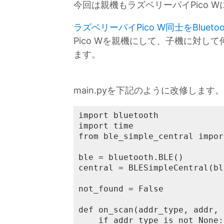
今回は親機もラズベリーパイPico 
ラズベリーパイPico W同士をBluet
Pico Wを親機にして、子機に対
ます。
main.pyを下記のように改修します。
import bluetooth

import time

from ble_simple_central impor
ble = bluetooth.BLE()

central = BLESimpleCentral(ble
not_found = False

def on_scan(addr_type, addr, 
    if addr_type is not None:
