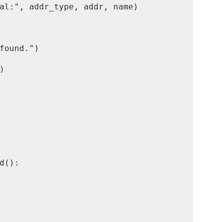
al:", addr_type, addr, name)

found.")



d():
