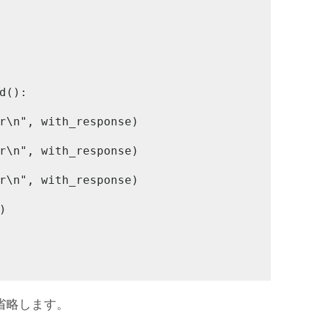
d():

r\n", with_response)

r\n", with_response)

r\n", with_response)



明は省略します。