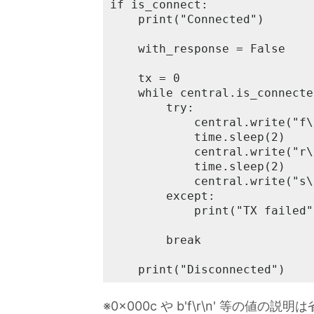
if is_connect:

    print("Connected")

    with_response = False

    tx = 0

    while central.is_connecte
        try:

            central.write("f\
            time.sleep(2)

            central.write("r\
            time.sleep(2)

            central.write("s\
        except:

            print("TX failed")
        break

    print("Disconnected")
※0x000c や b'f\r\n' 等の値の説