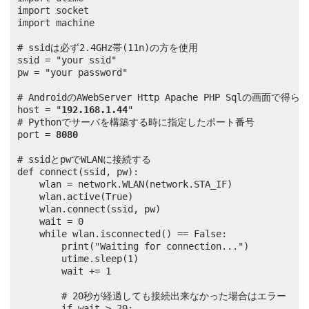
import socket

import machine

# ssidは必ず2.4GHz帯(11n)の方を使用

ssid = "your ssid"

pw = "your password"

# AndroidのAWebServer Http Apache PHP Sqlの画面で得
host = "
192.168.1.44
"

# Pythonでサーバを構築する時に指定したポート番号

port = 
8080
# ssidとpwでWLANに接続する

def connect(ssid, pw):

	wlan = network.WLAN(network.STA_IF)

	wlan.active(True)

	wlan.connect(ssid, pw)

	wait = 0

	while wlan.isconnected() == False:

		print("Waiting for connection...")

		utime.sleep(1)

		wait += 1

		# 20秒が経過しても接続出来なかった場合はエラー

		if wait > 20:
