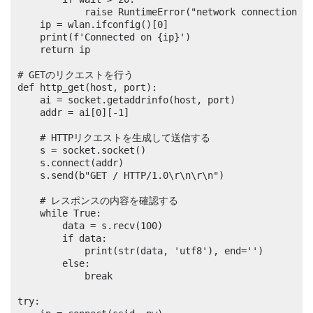
			raise RuntimeError("network connection failed")

	ip = wlan.ifconfig()[0]

	print(f'Connected on {ip}')

	return ip

# GETのリクエストを行う

def http_get(host, port):

	ai = socket.getaddrinfo(host, port)

	addr = ai[0][-1]

	# HTTPリクエストを生成して送信する

	s = socket.socket()

	s.connect(addr)

	s.send(b"GET / HTTP/1.0\r\n\r\n")

	# レスポンスの内容を確認する

	while True:

		data = s.recv(100)

		if data:

			print(str(data, 'utf8'), end='')

		else:

			break

try:
