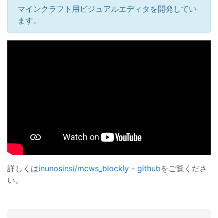
マインクラフト用ビジュアルエディタを開発してい
ます。
詳しくは
inunosinsi/mcws_blockly - github
をご覧くださ
い。