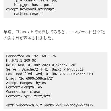
	ip = connect(ssid, pw)

	http_get(host, port)

except KeyboardInterrupt:

	machine.reset()
早速、Thonny上で実行してみると、コンソールには下記
の文字列が表示されました。
Connected on 192.168.1.76

HTTP/1.1 200 OK

Date: Wed, 01 Nov 2023 01:25:57 GMT

Server: Apache/2.4.41 (Unix) PHP/7.3.10

Last-Modified: Wed, 01 Nov 2023 00:25:55 GMT

ETag: "2d-6090c508ca472"

Accept-Ranges: bytes

Content-Length: 45

Connection: close

Content-Type: text/html

<html><body><h1>It works!</h1></body></html>