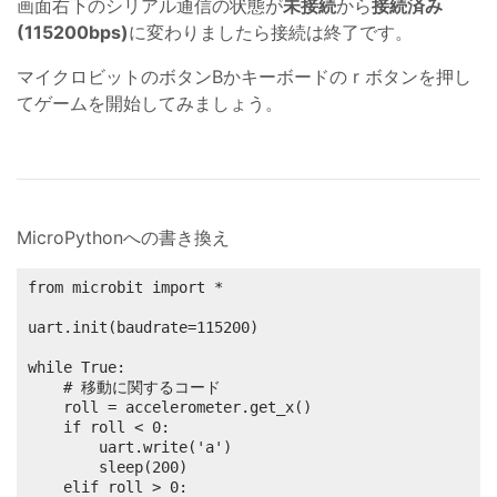
画面右下のシリアル通信の状態が
未接続
から
接続済み
(115200bps)
に変わりましたら接続は終了です。
マイクロビットのボタンBかキーボードの r ボタンを押し
てゲームを開始してみましょう。
MicroPythonへの書き換え
from microbit import *

uart.init(baudrate=115200)

while True:

    # 移動に関するコード

    roll = accelerometer.get_x()

    if roll < 0:

        uart.write('a')

        sleep(200)

    elif roll > 0:
