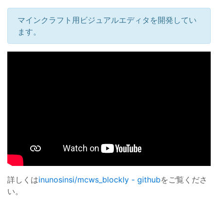
マインクラフト用ビジュアルエディタを開発してい
ます。
詳しくは
inunosinsi/mcws_blockly - github
をご覧くださ
い。