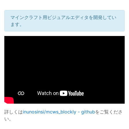
マインクラフト用ビジュアルエディタを開発してい
ます。
詳しくは
inunosinsi/mcws_blockly - github
をご覧くださ
い。