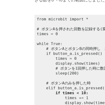
from microbit import *

# ボタンAを押された回数を記録する(変
times = 0

while True:

	# ボタンAとボタンBの同時押し　if文を書く時、必ず最初に調べる必要がある

	if button_a.is_pressed() and button_b.is_pressed():

		times = 0

		display.show(times)

		# ボタンを1回押した時に数回押される問題を回避

		sleep(200)

	# ボタンAのみを押した時

	elif button_a.is_pressed():

if times < 10:
			times += 1

			display.show(times)
