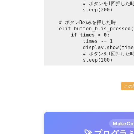
			# ボタンを1回押した時に数回押される問題を回避

			sleep(200)

	# ボタンBのみを押した時

	elif button_b.is_pressed():

if times > 0:
			times -= 1

			display.show(times)

			# ボタンを1回押した時に数回押される問題を回避

			sleep(200)
この
MakeC
🚀 プログ