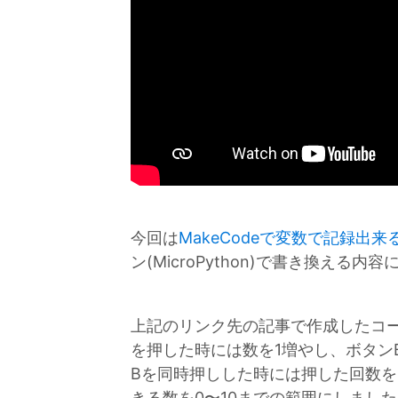
今回は
MakeCodeで変数で記録出
ン(MicroPython)で書き換える内
上記のリンク先の記事で作成したコ
を押した時には数を1増やし、ボタン
Bを同時押しした時には押した回数
きる数を0〜10までの範囲にしまし