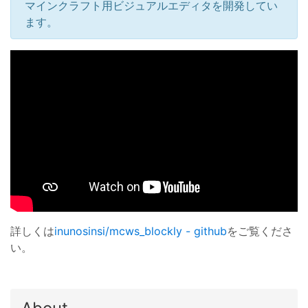
マインクラフト用ビジュアルエディタを開発してい
ます。
詳しくは
inunosinsi/mcws_blockly - github
をご覧くださ
い。