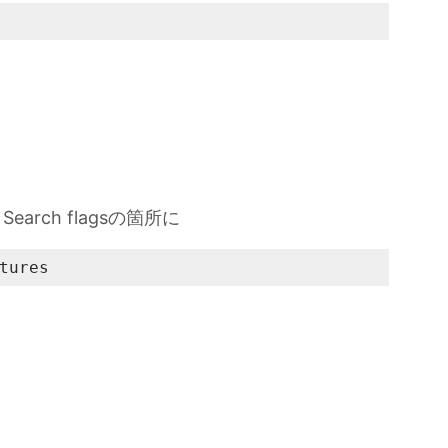
。
earch flagsの箇所に
tures
。