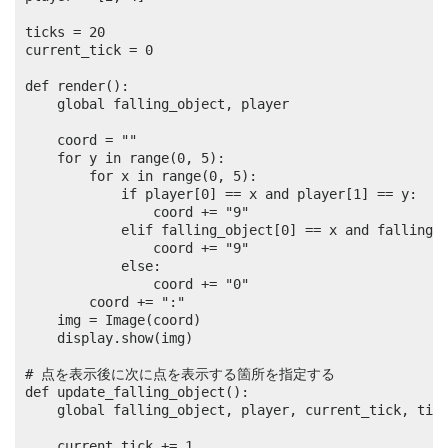
ticks = 20

current_tick = 0

def render():

	global falling_object, player

	coord = ""

	for y in range(0, 5):

		for x in range(0, 5):

			if player[0] == x and player[1] == y:

				coord += "9"

			elif falling_object[0] == x and falling_object[1] == y:

				coord += "9"

			else:

				coord += "0"

		coord += ":"

	img = Image(coord)

	display.show(img)

# 点を表示後に次に点を表示する箇所を指定する

def update_falling_object():

	global falling_object, player, current_tick, ticks

	current_tick += 1
