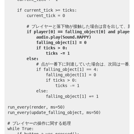
	if current_tick >= ticks:

		current_tick = 0

		# プレイヤーと落下物が接触した場合は音を出して、新しい落下物を用意する

if player[0] == falling_object[0] and player
audio.play(Sound.HAPPY)
falling_object[1] = 0
if ticks > 0:
ticks -= 1
else:
			# 点が一番下に到達していた場合は、次回は一番上に表示する

			if falling_object[1] == 4:

				falling_object[1] = 0

				if ticks > 0:

					ticks -= 1

			else:

				falling_object[1] += 1

run_every(render, ms=50)

run_every(update_falling_object, ms=50)

# プレイヤーの操作に関する処理

while True:
