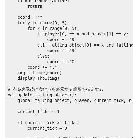
if not render_active:
return
	coord = ""

	for y in range(0, 5):

		for x in range(0, 5):

			if player[0] == x and player[1] == y:

				coord += "9"

			elif falling_object[0] == x and falling_object[1] == y:

				coord += "9"

			else:

				coord += "0"

		coord += ":"

	img = Image(coord)

	display.show(img)

# 点を表示後に次に点を表示する箇所を指定する

def update_falling_object():

	global falling_object, player, current_tick, tic
	current_tick += 1

	if current_tick >= ticks:

		current_tick = 0
