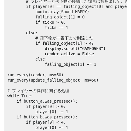
        # プレイヤーと落下物が接触した場合は音を出して、新
		if player[0] == falling_object[0] and player[1] == falling_object[1]:

			audio.play(Sound.HAPPY)

			falling_object[1] = 0

			if ticks > 0:

				ticks -= 1

		else:

			# 落下物が一番下まで到達した

if falling_object[1] > 4:
display.scroll("GAMEOVER")
render_active = False
			else:

				falling_object[1] += 1

run_every(render, ms=50)

run_every(update_falling_object, ms=50)

# プレイヤーの操作に関する処理

while True:

	if button_a.was_pressed():

		if player[0] > 0:

			player[0] -= 1

	if button_b.was_pressed():

		if player[0] < 4:

			player[0] += 1