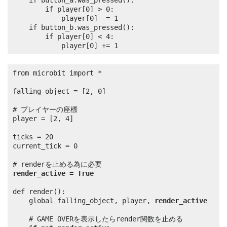
	if button_a.was_pressed():

		if player[0] > 0:

			player[0] -= 1

	if button_b.was_pressed():

		if player[0] < 4:

			player[0] += 1
from microbit import *

falling_object = [2, 0]

# プレイヤーの座標

player = [2, 4]

ticks = 20

current_tick = 0

render_active = True
def render():

	global falling_object, player, 
render_active
	# GAME OVERを表示したらrender関数を止める
