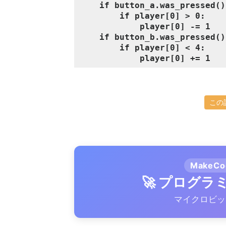
if button_a.was_pressed()
if player[0] > 0:
player[0] -= 1
if button_b.was_pressed()
if player[0] < 4:
player[0] += 1
この
MakeC
🚀 プログ
マイクロビッ