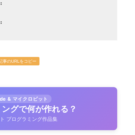
:
:
記事のURLをコピー
ode & マイクロビット
ラミングで何が作れる？
ト プログラミング作品集