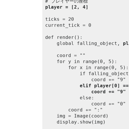
player = [2, 4]
ticks = 20

current_tick = 0

def render():

	global falling_object, 
pl
	coord = ""

	for y in range(0, 5):

		for x in range(0, 5):

			if falling_object[0] == x and falling_object[1] == y:

				coord += "9"

elif player[0] ==
coord += "9"
			else:

				coord += "0"

		coord += ":"

	img = Image(coord)

	display.show(img)
