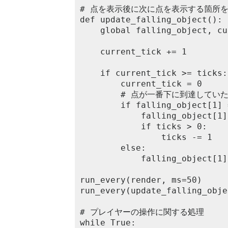
# 点を表示後に次に点を表示する箇所を
def update_falling_object():

	global falling_object, current_tick, ticks

	current_tick += 1

	if current_tick >= ticks:

		current_tick = 0

		# 点が一番下に到達していた場合は、次回は一番上に表示する

		if falling_object[1] == 4:

			falling_object[1] = 0

			if ticks > 0:

				ticks -= 1

		else:

			falling_object[1] += 1

run_every(render, ms=50)

run_every(update_falling_obje
# プレイヤーの操作に関する処理

while True:
