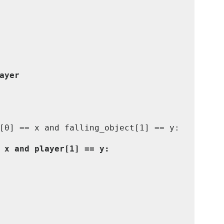
ayer
 x and player[1] == y: