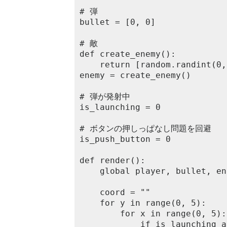
# 弾

bullet = [0, 0]

# 敵

def create_enemy():

	return [random.randint(0, 4), 0]

enemy = create_enemy()

# 弾が発射中 

is_launching = 0

# ボタンの押しっぱなし問題を回避

is_push_button = 0

def render():

	global player, bullet, enemy, is_launching

	coord = ""

	for y in range(0, 5):

		for x in range(0, 5):

			if is_launching and bullet[0] == x and bullet[1] == y:
