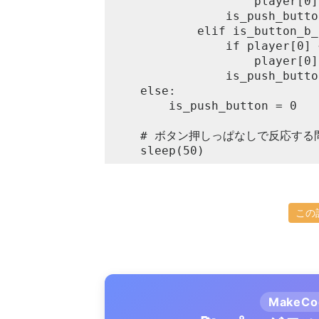
					player[0] -= 1

				is_push_button = 1

			elif is_button_b_pressed:

				if player[0] < 4:

					player[0] += 1

				is_push_button = 1

	else:

		is_push_button = 0

	# ボタン押しっぱなしで反応する問題を回避する時にWhile Trueの最後でsleep(50)を入れておくと良い

	sleep(50)
この
MakeC