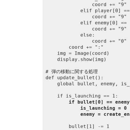
				coord += "9"

			elif player[0] == x and player[1] == y:

				coord += "9"

			elif enemy[0] == x and enemy[1] == y:

				coord += "9"

			else:

				coord += "0"

		coord += ":"

	img = Image(coord)

	display.show(img)

# 弾の移動に関する処理

def update_bullet():

	global bullet, enemy, is_launching

	if is_launching == 1:

if bullet[0] == enemy
is_launching = 0
enemy = create_en
		bullet[1] -= 1
