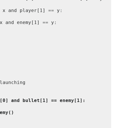
[0] and bullet[1] == enemy[1]:
emy()