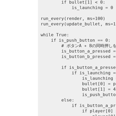
		if bullet[1] < 0:

			is_launching = 0	

run_every(render, ms=100)

run_every(update_bullet, ms=10
while True:

	if is_push_button == 0:

		# ボタンA + Bの同時押しをしたい且つボタン押しっぱなしで反応することを回避したい場合はボタンの押し状況を事前に確認して変数に入れておく

		is_button_a_pressed = button_a.was_pressed()

		is_button_b_pressed = button_b.was_pressed()

		if is_button_a_pressed and is_button_b_pressed:

			if is_launching == 0:

				is_launching = 1

				bullet[0] = player[0]

				bullet[1] = 4

				is_push_button = 1

		else:

			if is_button_a_pressed:

				if player[0] > 0:
