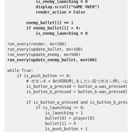
is_enemy_launching = 0
display.scroll("GAME OVER")
render_active = False
enemy_bullet[1] += 1
if enemy_bullet[1] > 4:
is_enemy_launching = 0
run_every(render, ms=100)

run_every(update_bullet, ms=100)

run_every(update_enemy_bullet, ms=100)
while True:

	if is_push_button == 0:

		# ボタンA + Bの同時押しをしたい且つボタン押しっぱなしで反応することを回避したい場合はボタンの押し状況を事前に確認して変数に入れておく

		is_button_a_pressed = button_a.was_pressed()

		is_button_b_pressed = button_b.was_pressed()

		if is_button_a_pressed and is_button_b_pressed:

			if is_launching == 0:

				is_launching = 1

				bullet[0] = player[0]

				bullet[1] = 4

				is_push_button = 1
