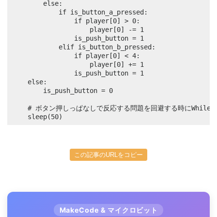
		else:

			if is_button_a_pressed:

				if player[0] > 0:

					player[0] -= 1

				is_push_button = 1

			elif is_button_b_pressed:

				if player[0] < 4:

					player[0] += 1

				is_push_button = 1

	else:

		is_push_button = 0

	# ボタン押しっぱなしで反応する問題を回避する時にWhile Trueの最後でsleep(50)を入れておくと良い

	sleep(50)
この記事のURLをコピー
MakeCode & マイクロビット