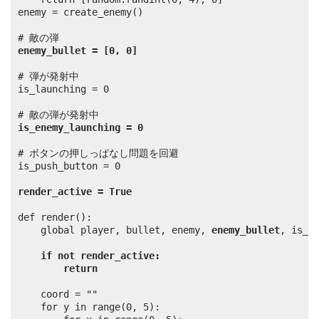
enemy = create_enemy()

enemy_bullet = [0, 0]
# 弾が発射中 

is_launching = 0

is_enemy_launching = 0
# ボタンの押しっぱなし問題を回避

is_push_button = 0

render_active = True
def render():

	global player, bullet, enemy, 
enemy_bullet
, is_l
if not render_active:
return
	coord = ""

	for y in range(0, 5):
