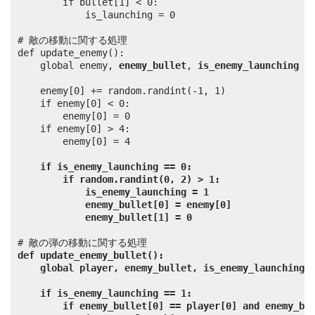
		if bullet[1] < 0:

			is_launching = 0

# 敵の移動に関する処理

def update_enemy():

	global enemy, 
enemy_bullet
, 
is_enemy_launching
	enemy[0] += random.randint(-1, 1)

	if enemy[0] < 0:

		enemy[0] = 0

	if enemy[0] > 4:

		enemy[0] = 4

if is_enemy_launching == 0:
if random.randint(0, 2) > 1:
is_enemy_launching = 1
enemy_bullet[0] = enemy[0]
enemy_bullet[1] = 0
def update_enemy_bullet():
global player, enemy_bullet, is_enemy_launching,
if is_enemy_launching == 1:
if enemy_bullet[0] == player[0] and enemy_bu