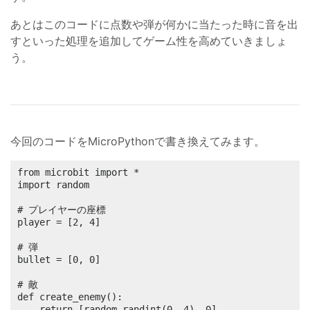
あとはこのコードに点数や弾が何かに当たった時に音を出
すといった処理を追加してゲーム性を高めていきましょ
う。
今回のコードをMicroPythonで書き換えてみます。
from microbit import *

import random

# プレイヤーの座標

player = [2, 4]

# 弾

bullet = [0, 0]

# 敵

def create_enemy():

	return [random.randint(0, 4), 0]
