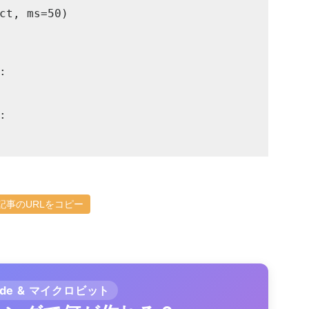
ct, ms=50)

記事のURLをコピー
ode & マイクロビット