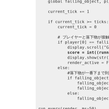
	global falling_object, player, current_tick, ticks, render_active

	current_tick += 1

	if current_tick >= ticks:

		current_tick = 0

		# プレイヤーと落下物が接触した場合は音を出して、新しい落下物を用意する

		if player[0] == falling_object[0] and player[1] == falling_object[1]:

			display.scroll("GAMEOVER SCORE ")

score = int((runn
			display.show(str(score))

			render_active = False

		else:

			#落下物が一番下まで到達した時は新しい落下物を用意する

			if falling_object[1] == 4:

				falling_object[0] = random.randint(0, 4)

				falling_object[1] = 0

			else:

				falling_object[1] += 1

run_every(render, ms=50)
