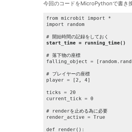
今回のコードをMicroPythonで書
from microbit import *

import random

start_time = running_time()
# 落下物の座標

falling_object = [random.rand
# プレイヤーの座標

player = [2, 4]

ticks = 20

current_tick = 0

# renderを止める為に必要

render_active = True

def render():
