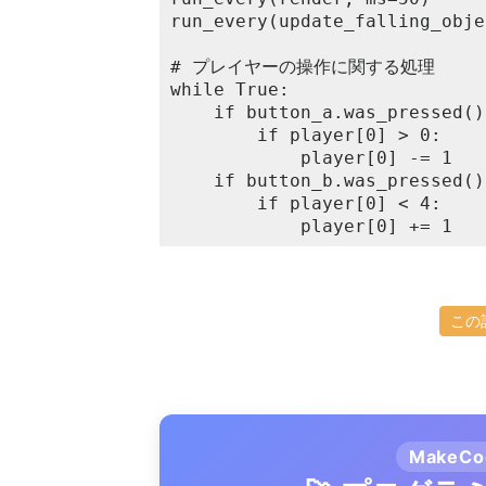
run_every(update_falling_obje
# プレイヤーの操作に関する処理

while True:

	if button_a.was_pressed():

		if player[0] > 0:

			player[0] -= 1

	if button_b.was_pressed():

		if player[0] < 4:

			player[0] += 1
この
MakeC