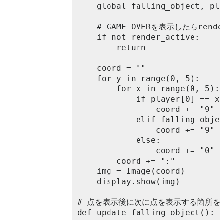
	global falling_object, player, render_active

	# GAME OVERを表示したらrender関数を止める

	if not render_active:

		return

	coord = ""

	for y in range(0, 5):

		for x in range(0, 5):

			if player[0] == x and player[1] == y:

				coord += "9"

			elif falling_object[0] == x and falling_object[1] == y:

				coord += "9"

			else:

				coord += "0"

		coord += ":"

	img = Image(coord)

	display.show(img)

# 点を表示後に次に点を表示する箇所を
def update_falling_object():
