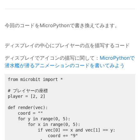
今回のコードをMicroPythonで書き換えてみます。
ディスプレイの中心にプレイヤーの点を描写するコード
ディスプレイでアイコンの描写に関して：
MicroPythonで
潜水艦が潜るアニメーションのコードを書いてみよう
from microbit import *

# プレイヤーの座標

player = [2, 2]

def render(vec):

	coord = ""

	for y in range(0, 5):

		for x in range(0, 5):

			if vec[0] == x and vec[1] == y:

				coord += "9"
