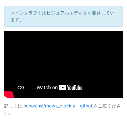
マインクラフト用ビジュアルエディタを開発してい
ます。
詳しくは
inunosinsi/mcws_blockly - github
をご覧くださ
い。