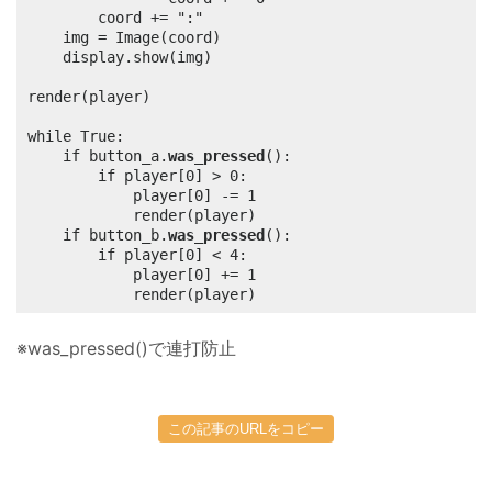
		coord += ":"

	img = Image(coord)

	display.show(img)

render(player)

while True:

	if button_a.
was_pressed
():

		if player[0] > 0:

			player[0] -= 1

			render(player)

	if button_b.
was_pressed
():

		if player[0] < 4:

			player[0] += 1

			render(player)
※was_pressed()で連打防止
この記事のURLをコピー