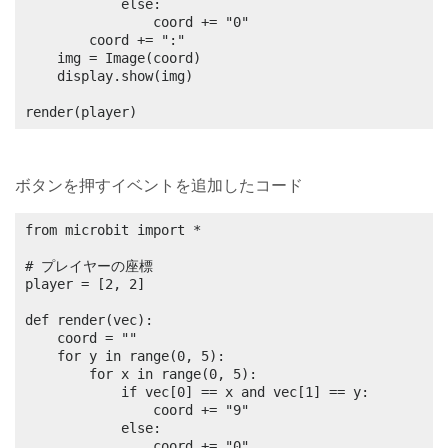
			else:

				coord += "0"

		coord += ":"

	img = Image(coord)

	display.show(img)

render(player)
ボタンを押すイベントを追加したコード
from microbit import *

# プレイヤーの座標

player = [2, 2]

def render(vec):

	coord = ""

	for y in range(0, 5):

		for x in range(0, 5):

			if vec[0] == x and vec[1] == y:

				coord += "9"

			else:

				coord += "0"
