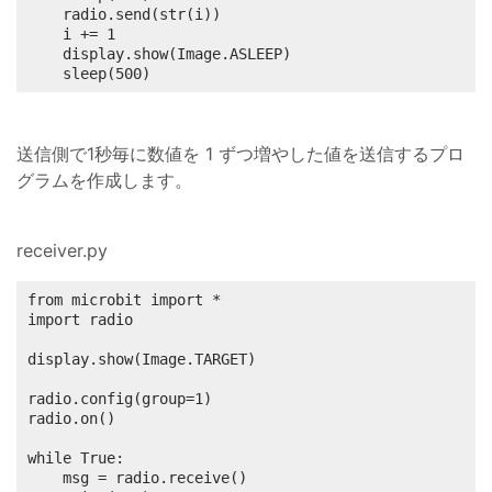
	radio.send(str(i))

	i += 1

	display.show(Image.ASLEEP)

	sleep(500)
送信側で1秒毎に数値を 1 ずつ増やした値を送信するプロ
グラムを作成します。
receiver.py
from microbit import *

import radio

display.show(Image.TARGET)

radio.config(group=1)

radio.on()

while True:

	msg = radio.receive()
