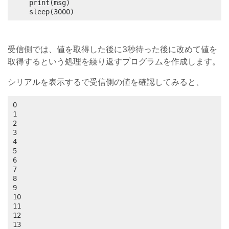
	print(msg)

	sleep(3000)
受信側では、値を取得した後に3秒待った後に改めて値を
取得するという処理を繰り返すプログラムを作成します。
シリアルを表示するで受信側の値を確認してみると、
0

1

2

3

4

5

6

7

8

9

10

11

12
