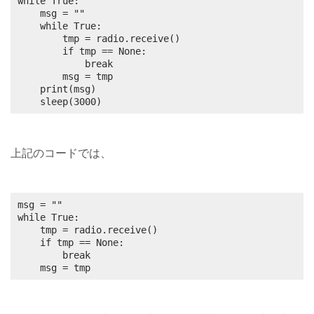
while True:

	msg = ""

	while True:

		tmp = radio.receive()

		if tmp == None:

			break

		msg = tmp

	print(msg)

	sleep(3000)
上記のコードでは、
msg = ""

while True:

	tmp = radio.receive()

	if tmp == None:

		break

	msg = tmp