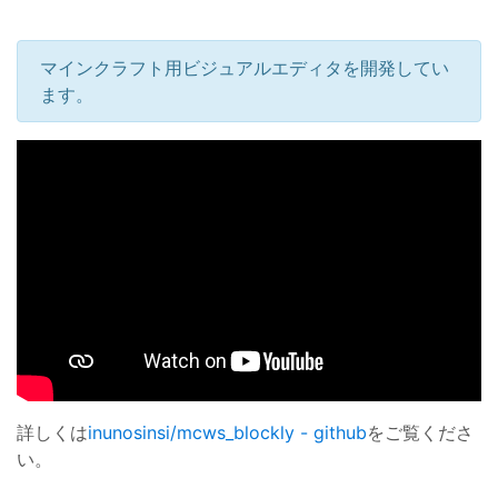
マインクラフト用ビジュアルエディタを開発してい
ます。
詳しくは
inunosinsi/mcws_blockly - github
をご覧くださ
い。