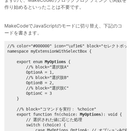
ますので、MakeCodeのブロックプログラミングで関数を
作り始めるといったことは不要です。
MakeCodeでJavaScriptのモードに切り替え、下記のコ
ードを書きます。
//% color="#000000" icon="\uf1e6" block="セレクト
namespace myExtensionWithSelectBox {

    export enum 
MyOptions
 {

        //% block="選択肢A"

        OptionA = 1,

        //% block="選択肢B"

        OptionB = 2,

        //% block="選択肢C"

        OptionC = 3

    }

    //% block="コマンドを実行： %choice"

    export function fn(choice: 
MyOptions
): void {

        // 選択された値に応じた処理

        switch (choice) {

            case MyOptions.OptionA: // オプションAの