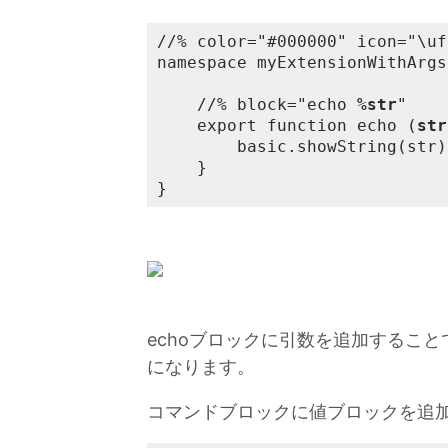
//% color="#000000" icon="\
namespace myExtensionWithArgs 
    //% block="echo 
%str
"

    export function echo (
str
        basic.showString(str)

    }

}
echoブロックに引数を追加するこ
になります。
コマンドブロックに値ブロックを追