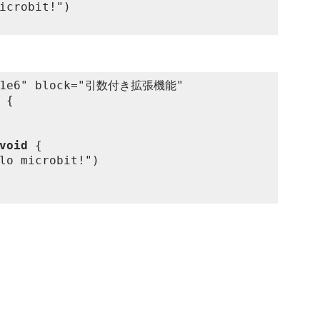
icrobit!")

uf1e6" block="引数付き拡張機能"

{

void
 {

lo microbit!")
