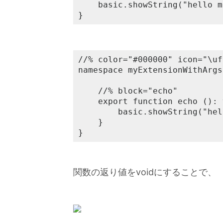
    basic.showString("hello m
}
//% color="#000000" icon="\
namespace myExtensionWithArgs 
    //% block="echo"

    export function echo (): 
        basic.showString("hel
    }

}
関数の返り値をvoidにすることで、