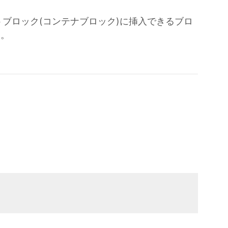
ブロック(コンテナブロック)に挿入できるブロ
た。
。