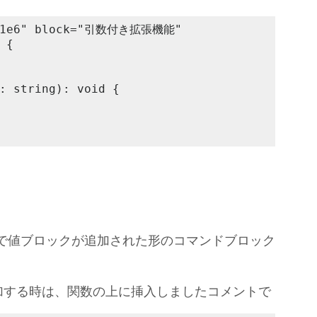
uf1e6" block="引数付き拡張機能"

{

: string): void {

とで値ブロックが追加された形のコマンドブロック
加する時は、関数の上に挿入しましたコメントで