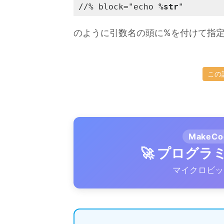
//% block="echo 
%str
"
のように引数名の頭に%を付けて指
この
MakeC
🚀 プログ
マイクロビッ