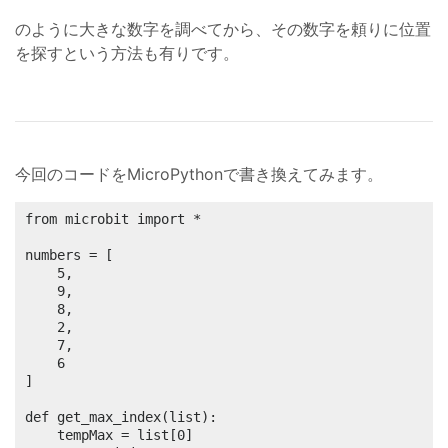
のように大きな数字を調べてから、その数字を頼りに位置
を探すという方法も有りです。
今回のコードをMicroPythonで書き換えてみます。
from microbit import *

numbers = [

	5,

	9,

	8,

	2,

	7,

	6

]

def get_max_index(list):

	tempMax = list[0]
