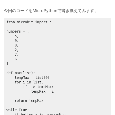
今回のコードをMicroPythonで書き換えてみます。
from microbit import *

numbers = [

	5,

	9,

	8,

	2,

	7,

	6

]

def max(list):

	tempMax = list[0]

	for i in list:

		if i > tempMax:

			tempMax = i

	return tempMax

while True:

	if button_a.is_pressed():
