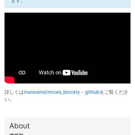
ます。
詳しくは
inunosinsi/mcws_blockly - github
をご覧くださ
い。
About