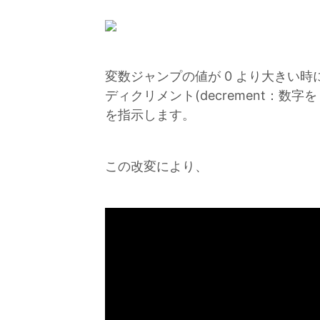
変数ジャンプの値が 0 より大きい
ディクリメント(decrement：数字
を指示します。
この改変により、