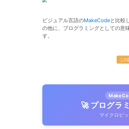
ビジュアル言語の
MakeCode
と比較
の他に、プログラミングとしての意
す。
この
MakeC
🚀 プログ
マイクロビッ