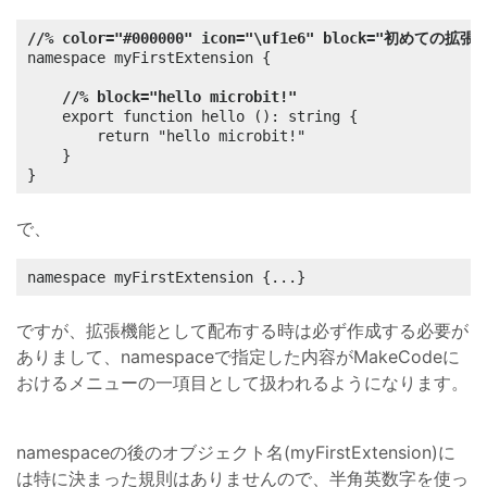
//% color="#000000" icon="\uf1e6" block="初めての拡張
namespace myFirstExtension {

//% block="hello microbit!"
    export function hello (): string {

        return "hello microbit!"

    }

}
で、
namespace myFirstExtension {...}
ですが、拡張機能として配布する時は必ず作成する必要が
ありまして、namespaceで指定した内容がMakeCodeに
おけるメニューの一項目として扱われるようになります。
namespaceの後のオブジェクト名(myFirstExtension)に
は特に決まった規則はありませんので、半角英数字を使っ