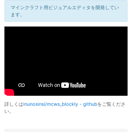
マインクラフト用ビジュアルエディタを開発してい
ます。
詳しくは
inunosinsi/mcws_blockly - github
をご覧くださ
い。