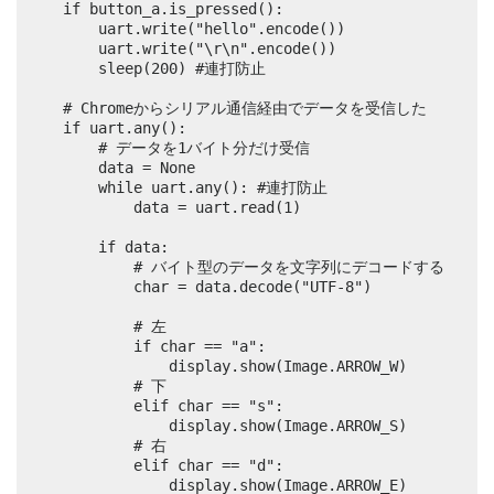
    if button_a.is_pressed():

        uart.write("hello".encode())

        uart.write("\r\n".encode())

        sleep(200) #連打防止

    # Chromeからシリアル通信経由でデータを受信した

    if uart.any():

        # データを1バイト分だけ受信

        data = None

        while uart.any(): #連打防止

            data = uart.read(1)

        if data:

            # バイト型のデータを文字列にデコードする

            char = data.decode("UTF-8")

            # 左

            if char == "a":

                display.show(Image.ARROW_W)

            # 下

            elif char == "s":

                display.show(Image.ARROW_S)

            # 右

            elif char == "d":

                display.show(Image.ARROW_E)
